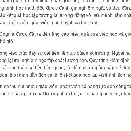
đánh giá dựa trên tiêu chuẩn quốc tế, liên tục cập nhật và ti
ng trình học thuật đều được đánh giá nghiêm ngặt và đều đặn
ảo kết quả học tập tương lai tương đồng với sứ mệnh, tầm nhì
ạo, nhân viên, giáo viên, phụ huynh và học sinh.
 Cognia được đặt ra để nâng cao hiệu quả của việc học và gia
hế giới.
ong việc thúc đẩy sự cải tiến liên tục của nhà trường. Ngoài ra
 lại trải nghiệm học tập chất lượng cao. Quy trình kiểm định đ
 sát, thu thập số liệu liên quan, từ đó đưa ra giải pháp để duy
kiệm thời gian dẫn đến cải thiện kết quả học tập và thành tích họ
 sẽ thu hút nhiều giáo viên, nhân viên có năng lực đến công t
ạo để nâng cao chất lượng nhân lực, đảm bảo giáo viên, nhân v