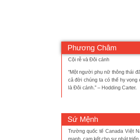
Phương Châm
Cội rễ và Đôi cánh
“Một người phụ nữ thông thái đã 
cả đời chúng ta có thể hy vọng đ
là Đôi cánh.” – Hodding Carter.
Sứ Mệnh
Trường quốc tế Canada Việt N
mạnh, cam kết cho sự phát triển