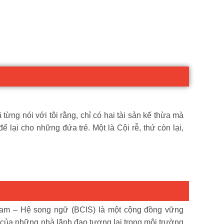
từng nói với tôi rằng, chỉ có hai tài sản kế thừa mà
ể lại cho những đứa trẻ. Một là Cội rễ, thứ còn lại,
am – Hệ song ngữ (BCIS) là một cộng đồng vững
 của những nhà lãnh đạo tương lai trong môi trường