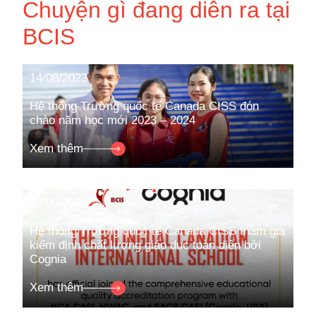
Chuyện gì đang diễn ra tại
BCIS
14/08/2023
Hệ thống Trường quốc tế Canada CISS đón
chào năm học mới 2023 – 2024
Xem thêm
08/08/2023
Hệ thống Trường quốc tế Canada CISS tham gia
kiểm định chất lượng giáo dục toàn diện bởi
Cognia
Xem thêm