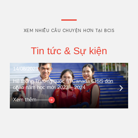
XEM NHIỀU CÂU CHUYỆN HƠN TẠI BCIS
Tin tức & Sự kiện
14/08/2023
08
Hệ thống Trường quốc tế Canada CISS đón
Hệ
chào năm học mới 2023 – 2024
ki
Co
Xem thêm
Xe