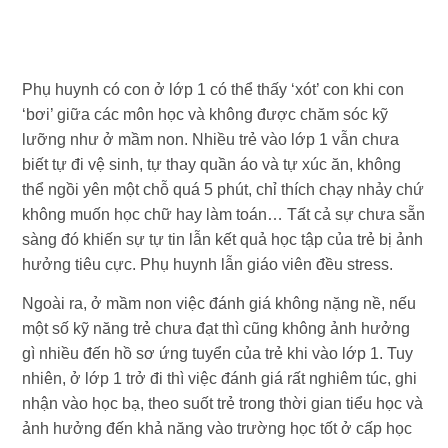
Phụ huynh có con ở lớp 1 có thể thấy ‘xót’ con khi con
‘bơi’ giữa các môn học và không được chăm sóc kỹ
lưỡng như ở mầm non. Nhiều trẻ vào lớp 1 vẫn chưa
biết tự đi vệ sinh, tự thay quần áo và tự xúc ăn, không
thể ngồi yên một chỗ quá 5 phút, chỉ thích chạy nhảy chứ
không muốn học chữ hay làm toán… Tất cả sự chưa sẵn
sàng đó khiến sự tự tin lẫn kết quả học tập của trẻ bị ảnh
hưởng tiêu cực. Phụ huynh lẫn giáo viên đều stress.
Ngoài ra, ở mầm non việc đánh giá không nặng nề, nếu
một số kỹ năng trẻ chưa đạt thì cũng không ảnh hưởng
gì nhiều đến hồ sơ ứng tuyển của trẻ khi vào lớp 1. Tuy
nhiên, ở lớp 1 trở đi thì việc đánh giá rất nghiêm túc, ghi
nhận vào học bạ, theo suốt trẻ trong thời gian tiểu học và
ảnh hưởng đến khả năng vào trường học tốt ở cấp học