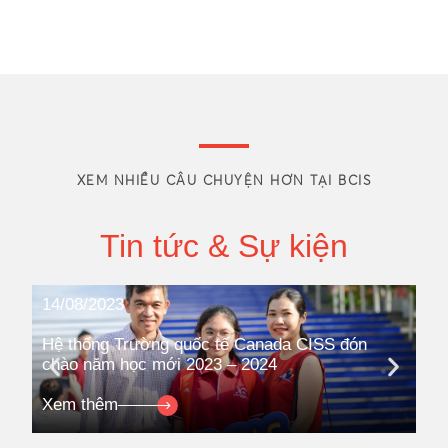
XEM NHIỀU CÂU CHUYỆN HƠN TẠI BCIS
Tin tức & Sự kiện
14/08/2023
08
Hệ thống Trường quốc tế Canada CISS đón
Hệ
chào năm học mới 2023 – 2024
ki
Co
Xem thêm
Xe