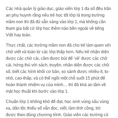
Các nhà quản lý giáo dục, giáo viên lớp 1 đa số đều trấn
an phụ huynh rằng nếu trẻ học tốt lớp lá trong trường
mầm non thì đã đủ sẵn sàng vào lớp 1, mà không cần
tham gia bất cứ lớp học thêm nào bên ngoài về tiếng
Việt hay toán.
Thực chất, các trường mầm non đã cho trẻ làm quen với
chữ viết và toán từ các lớp thấp hơn. Nếu trẻ nhận diện
được các chữ cái, cầm được bút để ‘vẽ’ được các chữ
cái, hứng thú với sách, truyện, nhận diện được các chữ
số, biết các hình khối cơ bản, so sánh được nhiều-ít, to-
nhỏ, cao-thấp, và có thể ngồi một chỗ suốt 15 phút để
hoàn thành nhiệm vụ của mình… thì đã khá an tâm về
mặt học thuật khi bước vào lớp 1.
Chuẩn lớp 1 không khó để đạt, học sinh vùng sâu vùng
xa, dân tộc thiểu số vẫn đọc, viết, làm tính cộng, trừ
được theo đúng chương trình. Giáo viên các trường có