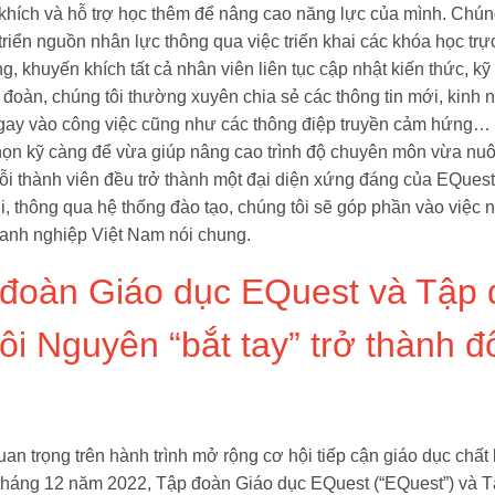
hích và hỗ trợ học thêm để nâng cao năng lực của mình. Chúng 
triển nguồn nhân lực thông qua việc triển khai các khóa học trực
ng, khuyến khích tất cả nhân viên liên tục cập nhật kiến thức, k
 đoàn, chúng tôi thường xuyên chia sẻ các thông tin mới, kinh 
gay vào công việc cũng như các thông điệp truyền cảm hứng… 
ọn kỹ càng để vừa giúp nâng cao trình độ chuyên môn vừa nuô
ỗi thành viên đều trở thành một đại diện xứng đáng của EQuest
i, thông qua hệ thống đào tạo, chúng tôi sẽ góp phần vào việc
anh nghiệp Việt Nam nói chung.
 đoàn Giáo dục EQuest và Tập
i Nguyên “bắt tay” trở thành đố
an trọng trên hành trình mở rộng cơ hội tiếp cận giáo dục chất
háng 12 năm 2022, Tập đoàn Giáo dục EQuest (“EQuest”) và T