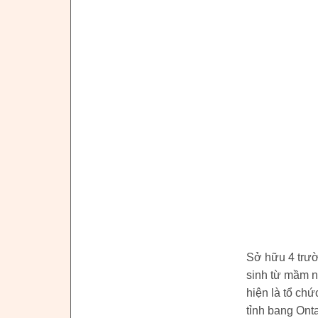
Sở hữu 4 trườ
sinh từ mầm n
hiện là tổ ch
tỉnh bang Ont