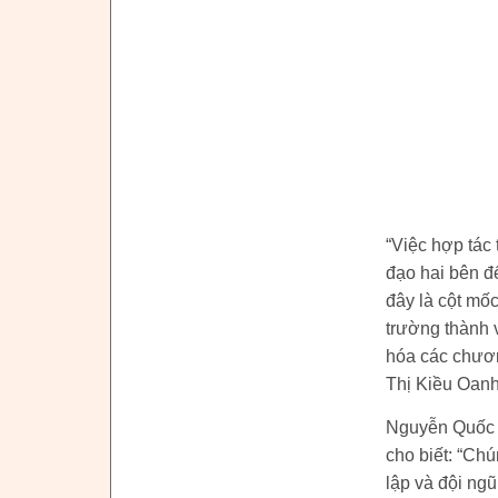
“Việc hợp tác 
đạo hai bên để
đây là cột mố
trường thành 
hóa các chươn
Thị Kiều Oanh
Nguyễn Quốc 
cho biết: “Chú
lập và đội ngũ