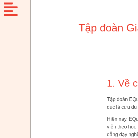
Tập đoàn Gi
1. Về c
Tập đoàn EQue
dục là cựu du
Hiện nay, EQu
viên theo học
đẳng dạy nghề