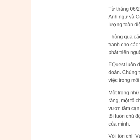
Từ tháng 06/2
Anh ngữ và Cô
lượng toàn di
Thông qua các
tranh cho các
phát triển ngu
EQuest luôn đề
đoàn. Chúng t
việc trong mô
Một trong nhữ
rằng, một tổ c
vươn tầm cạnh
tôi luôn chủ đ
của mình.
Với tôn chỉ “V