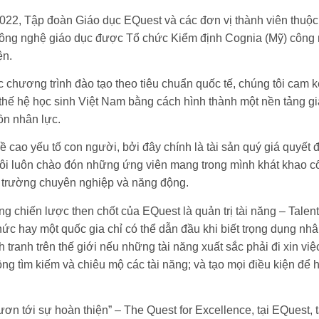
022, Tập đoàn Giáo dục EQuest và các đơn vị thành viên thuộc
ng nghệ giáo dục được Tổ chức Kiểm định Cognia (Mỹ) công n
ện.
 chương trình đào tạo theo tiêu chuẩn quốc tế, chúng tôi cam 
 thế hệ học sinh Việt Nam bằng cách hình thành một nền tảng gi
ồn nhân lực.
 cao yếu tố con người, bởi đây chính là tài sản quý giá quyết đ
ôi luôn chào đón những ứng viên mang trong mình khát khao 
i trường chuyên nghiệp và năng động.
ng chiến lược then chốt của EQuest là quản trị tài năng – Talen
hức hay một quốc gia chỉ có thể dẫn đầu khi biết trọng dụng nhâ
 tranh trên thế giới nếu những tài năng xuất sắc phải đi xin v
ộng tìm kiếm và chiêu mộ các tài năng; và tạo mọi điều kiện để 
ươn tới sự hoàn thiện” – The Quest for Excellence, tại EQuest, 