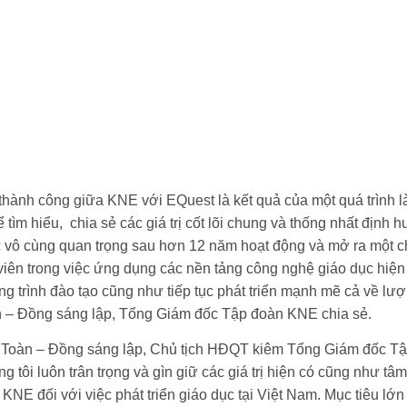
thành công giữa KNE với EQuest là kết quả của một quá trình là
 tìm hiểu, chia sẻ các giá trị cốt lõi chung và thống nhất định
c vô cùng quan trọng sau hơn 12 năm hoạt động và mở ra một 
viên trong việc ứng dụng các nền tảng công nghệ giáo dục hiện
g trình đào tạo cũng như tiếp tục phát triển mạnh mẽ cả về lư
 – Đồng sáng lập, Tổng Giám đốc Tập đoàn KNE chia sẻ.
Toàn – Đồng sáng lập, Chủ tịch HĐQT kiêm Tổng Giám đốc Tậ
ng tôi luôn trân trọng và gìn giữ các giá trị hiện có cũng như 
 KNE đối với việc phát triển giáo dục tại Việt Nam. Mục tiêu lớn