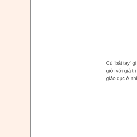
Cú “bắt tay” g
giới với giá t
giáo dục ở nh