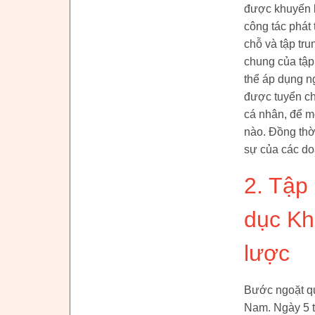
được khuyến k
công tác phát 
chỗ và tập tru
chung của tập
thể áp dụng n
được tuyển ch
cá nhân, để m
nào. Đồng thờ
sự của các do
2. Tập
dục Khô
lược
Bước ngoặt qu
Nam. Ngày 5 t