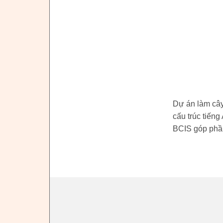
Dự án làm cây 
cấu trúc tiến
BCIS góp phầ