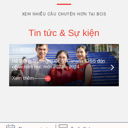
XEM NHIỀU CÂU CHUYỆN HƠN TẠI BCIS
Tin tức & Sự kiện
14/08/2023
08
Hệ thống Trường quốc tế Canada CISS đón
Hệ
chào năm học mới 2023 – 2024
ki
Co
Xem thêm
Xe