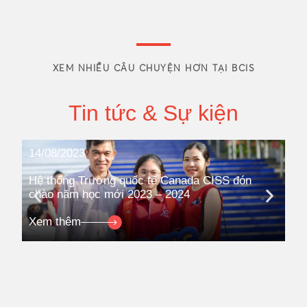
XEM NHIỀU CÂU CHUYỆN HƠN TẠI BCIS
Tin tức & Sự kiện
14/08/2023
08
Hệ thống Trường quốc tế Canada CISS đón
Hệ
chào năm học mới 2023 – 2024
ki
Co
Xem thêm
Xe