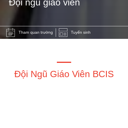
Đội ngũ giáo viên
Tham quan trường
Tuyển sinh
Đội Ngũ Giáo Viên BCIS